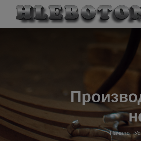
Производ
н
Начало
Ус