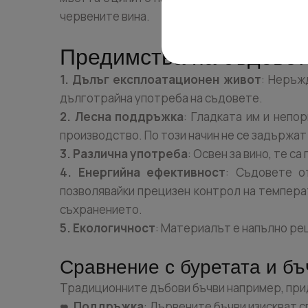
червените вина.
Предимства на съдовет
1. Дълъг експлоатационен живот
: Неръж
дълготрайна употреба на съдовете.
2. Лесна поддръжка
: Гладката им и непо
производство. По този начин не се задържат
3. Различна употреба
: Освен за вино, те са
4. Енергийна ефективност
: Съдовете о
позволявайки прецизен контрол на температ
съхранението.
5. Екологичност
: Материалът е напълно ре
Сравнение с буретата и бъ
Традиционните дъбови бъчви например, прид
Поддръжка
: Дървените бъчви изискват с