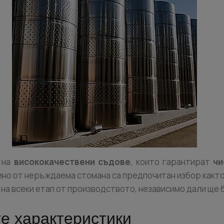
 на
висококачествени съдове
, които гарантират
чи
ино от неръждаема стомана са предпочитан избор както
на всеки етап от производството, независимо дали ще 
те характеристики