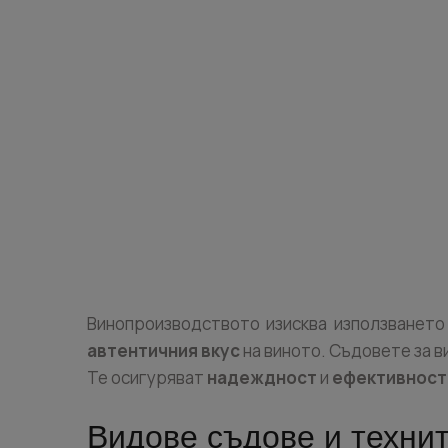
Винопроизводството изисква използването
автентичния вкус
на виното. Съдовете за в
Те осигуряват
надеждност
и
ефективност
Видове съдове и техни