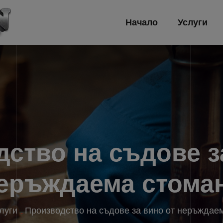
Начало
Услуги
ство на съдове з
еръждаема стома
луги
Производство на съдове за вино от неръждае