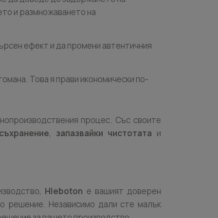
ето и размножаването на
 търсен ефект и да промени автентичния
омана. Това я прави икономически по-
инопроизводствения процес. Със своите
съхранение
,
запазвайки чистотата
и
изводство,
Hleboton
е вашият доверен
то решение. Независимо дали сте малък
решение за вашето производство.