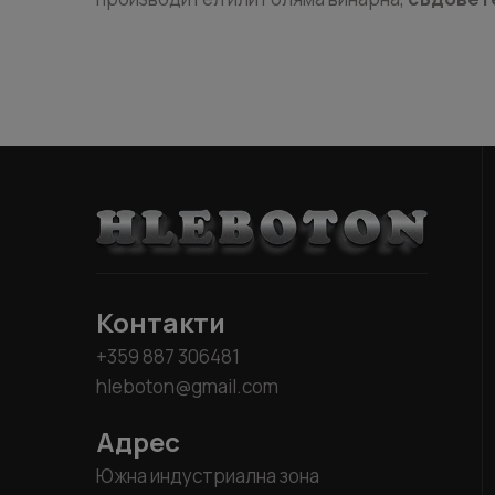
Контакти
+359 887 306481
hleboton@gmail.com
Адрес
Южна индустриална зона