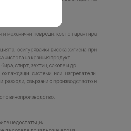
я и механични повреди, което гарантира
цията, осигурявайки висока хигиена при
а чистота на крайния продукт.
 бира, спирт, зехтин, сокове и др.
 охлаждащи системи или нагреватели,
и разходи, свързани с производството и
ното винопроизводство.
воите недостатъци:
оже да доведе до задържането на