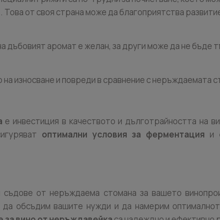
. Това от своя страна може да благоприятства развити
ина дъбовият аромат е желан, за други може да не бъде
 на износване и повреди в сравнение с неръждаемата ст
а
е инвестиция в качеството и дълготрайността на в
сигуряват
оптимални условия за ферментация
и
и съдове от неръждаема стомана за вашето винопро
а да обсъдим вашите нужди и да намерим оптимално
 за вино от неръждавейка
са надеждно и ефективно 