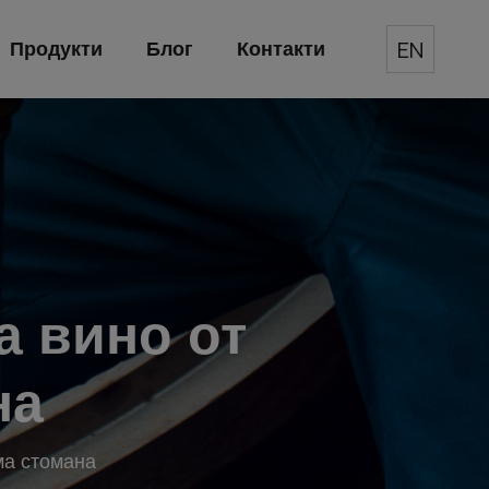
EN
Продукти
Блог
Контакти
а вино от
на
ма стомана