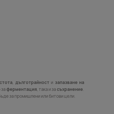
стота
,
дълготрайност
и
запазване на
 за
ферментация
, така и за
съхранение
.
бъде за промишлени или битови цели.