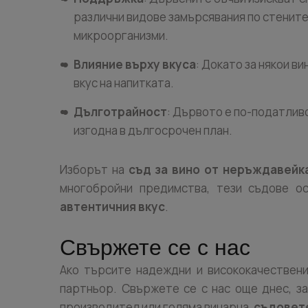
различни видове замърсявания по стените
микроорганизми.
Влияние върху вкуса
: Докато за някои в
вкус на напитката.
Дълготрайност
: Дървото е по-податливо
изгодна в дългосрочен план.
Изборът на
съд за вино от неръждавейк
многобройни предимства, тези съдове о
автентичния вкус
.
Свържете се с нас
Ако търсите надеждни и висококачествен
партньор. Свържете се с нас още днес, з
производител или голяма винарна,
съдовете