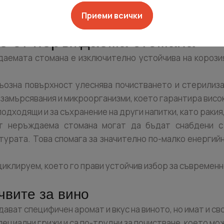
Приеми всички
е от неръждаема стомана
даемата стомана е изключително устойчива на корози
рьозна повърхност улеснява почистването и стерилиза
 замърсявания и микроорганизми, което гарантира висок
 подходящи и за съхранение на други напитки, като ракия,
т неръждаема стомана могат да бъдат снабдени с
урата. Това спомага за значително по-малко енергийн
циклируем, което го прави устойчив избор за съвремен
чвите за вино
ават специфичен аромат и вкус на виното, но имат и с
пециални грижи и са по-трудни за почистване, което м